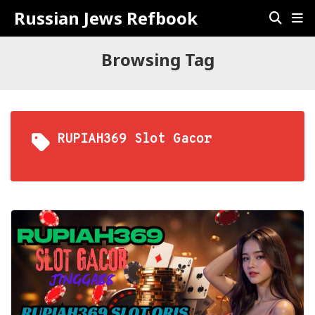
Russian Jews Refbook
Browsing Tag
RUPIAH369 Slot Gacor