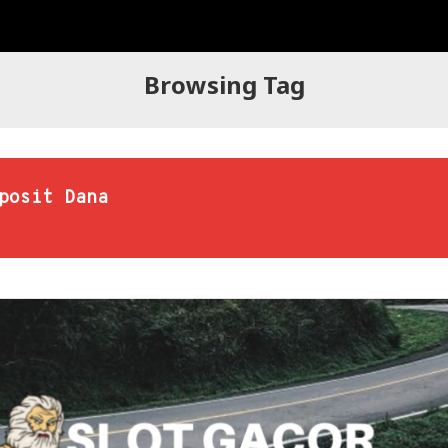
Browsing Tag
posit Dana