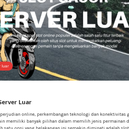
 luar
Server Luar
 perjudian online, perkembangan teknologi dan konektivitas 
 memiliki banyak pilihan dalam memilih jenis permainan d
h satu opsi yang belakangan ini semakin diminati adalah slot