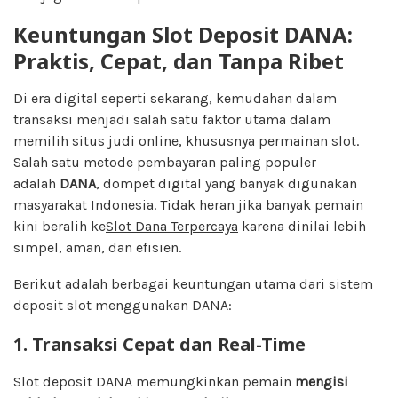
Keuntungan Slot Deposit DANA:
Praktis, Cepat, dan Tanpa Ribet
Di era digital seperti sekarang, kemudahan dalam
transaksi menjadi salah satu faktor utama dalam
memilih situs judi online, khususnya permainan slot.
Salah satu metode pembayaran paling populer
adalah
DANA
, dompet digital yang banyak digunakan
masyarakat Indonesia. Tidak heran jika banyak pemain
kini beralih ke
Slot Dana Terpercaya
karena dinilai lebih
simpel, aman, dan efisien.
Berikut adalah berbagai keuntungan utama dari sistem
deposit slot menggunakan DANA:
1. Transaksi Cepat dan Real-Time
Slot deposit DANA memungkinkan pemain
mengisi