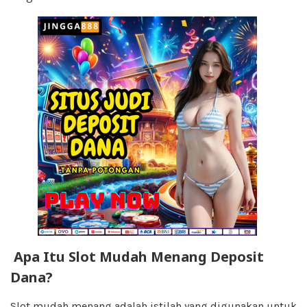
Apa Itu Slot Mudah Menang Deposit
Dana?
Slot mudah menang adalah istilah yang digunakan untuk