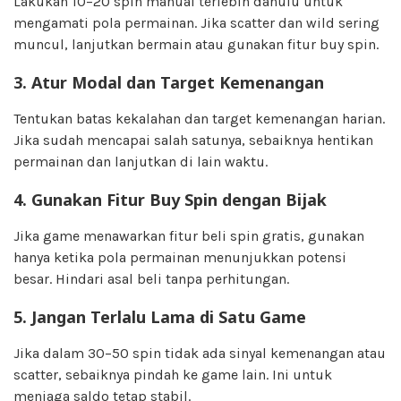
Lakukan 10–20 spin manual terlebih dahulu untuk
mengamati pola permainan. Jika scatter dan wild sering
muncul, lanjutkan bermain atau gunakan fitur buy spin.
3. Atur Modal dan Target Kemenangan
Tentukan batas kekalahan dan target kemenangan harian.
Jika sudah mencapai salah satunya, sebaiknya hentikan
permainan dan lanjutkan di lain waktu.
4. Gunakan Fitur Buy Spin dengan Bijak
Jika game menawarkan fitur beli spin gratis, gunakan
hanya ketika pola permainan menunjukkan potensi
besar. Hindari asal beli tanpa perhitungan.
5. Jangan Terlalu Lama di Satu Game
Jika dalam 30–50 spin tidak ada sinyal kemenangan atau
scatter, sebaiknya pindah ke game lain. Ini untuk
menjaga saldo tetap stabil.