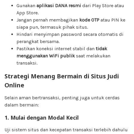
Gunakan
aplikasi DANA resmi
dari Play Store atau
App Store.
Jangan pernah membagikan
kode OTP
atau PIN ke
siapa pun, termasuk pihak situs.
Hindari menyimpan password secara otomatis di
perangkat bersama.
Pastikan koneksi internet stabil dan
tidak
menggunakan WiFi publik
saat melakukan
transaksi.
Strategi Menang Bermain di Situs Judi
Online
Selain aman bertransaksi, penting juga untuk cerdas
dalam bermain:
1. Mulai dengan Modal Kecil
Uji sistem situs dan kecepatan transaksi terlebih dahulu