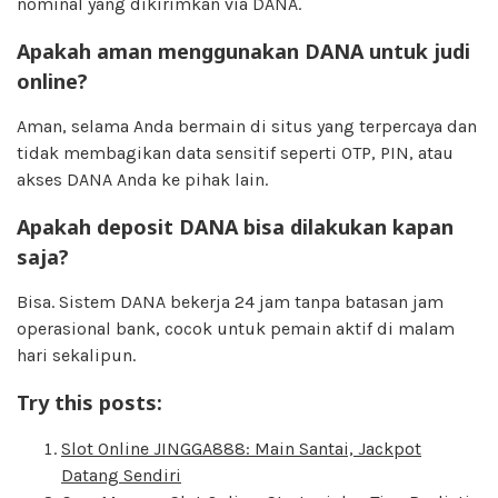
nominal yang dikirimkan via DANA.
Apakah aman menggunakan DANA untuk judi
online?
Aman, selama Anda bermain di situs yang terpercaya dan
tidak membagikan data sensitif seperti OTP, PIN, atau
akses DANA Anda ke pihak lain.
Apakah deposit DANA bisa dilakukan kapan
saja?
Bisa. Sistem DANA bekerja 24 jam tanpa batasan jam
operasional bank, cocok untuk pemain aktif di malam
hari sekalipun.
Try this posts:
Slot Online JINGGA888: Main Santai, Jackpot
Datang Sendiri