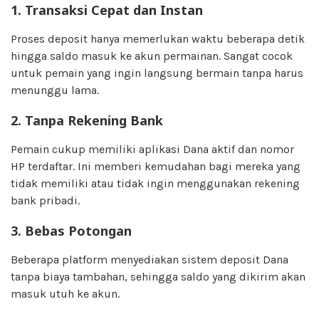
1. Transaksi Cepat dan Instan
Proses deposit hanya memerlukan waktu beberapa detik
hingga saldo masuk ke akun permainan. Sangat cocok
untuk pemain yang ingin langsung bermain tanpa harus
menunggu lama.
2. Tanpa Rekening Bank
Pemain cukup memiliki aplikasi Dana aktif dan nomor
HP terdaftar. Ini memberi kemudahan bagi mereka yang
tidak memiliki atau tidak ingin menggunakan rekening
bank pribadi.
3. Bebas Potongan
Beberapa platform menyediakan sistem deposit Dana
tanpa biaya tambahan, sehingga saldo yang dikirim akan
masuk utuh ke akun.