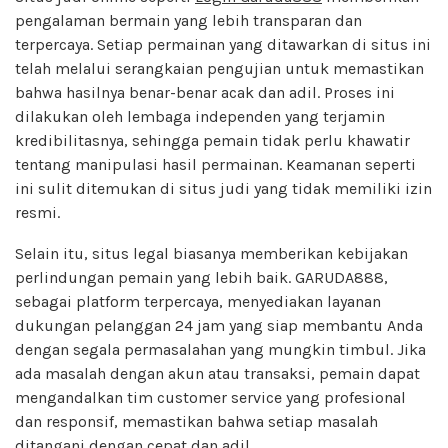
pengalaman bermain yang lebih transparan dan
terpercaya. Setiap permainan yang ditawarkan di situs ini
telah melalui serangkaian pengujian untuk memastikan
bahwa hasilnya benar-benar acak dan adil. Proses ini
dilakukan oleh lembaga independen yang terjamin
kredibilitasnya, sehingga pemain tidak perlu khawatir
tentang manipulasi hasil permainan. Keamanan seperti
ini sulit ditemukan di situs judi yang tidak memiliki izin
resmi.
Selain itu, situs legal biasanya memberikan kebijakan
perlindungan pemain yang lebih baik. GARUDA888,
sebagai platform terpercaya, menyediakan layanan
dukungan pelanggan 24 jam yang siap membantu Anda
dengan segala permasalahan yang mungkin timbul. Jika
ada masalah dengan akun atau transaksi, pemain dapat
mengandalkan tim customer service yang profesional
dan responsif, memastikan bahwa setiap masalah
ditangani dengan cepat dan adil.