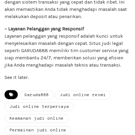
dengan sistem transaksi yang cepat dan tidak ribet. Ini
akan memastikan Anda tidak menghadapi masalah saat
melakukan deposit atau penarikan.
– Layanan Pelanggan yang Responsif
Layanan pelanggan yang responsif adalah kunci untuk
menyelesaikan masalah dengan cepat. Situs judi legal
seperti GARUDA888 memiliki tim customer service yang
siap membantu 24/7, memberikan solusi yang efisien
jika Anda menghadapi masalah teknis atau transaksi.
See it later.
Garuda888
Judi online resmi
Judi online terpercaya
Keamanan judi online
Permainan judi online