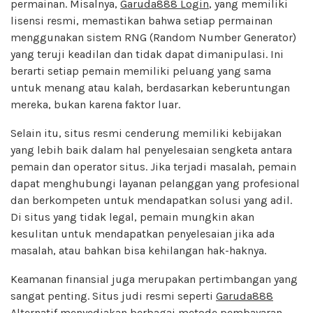
permainan. Misalnya,
Garuda888 Login
, yang memiliki
lisensi resmi, memastikan bahwa setiap permainan
menggunakan sistem RNG (Random Number Generator)
yang teruji keadilan dan tidak dapat dimanipulasi. Ini
berarti setiap pemain memiliki peluang yang sama
untuk menang atau kalah, berdasarkan keberuntungan
mereka, bukan karena faktor luar.
Selain itu, situs resmi cenderung memiliki kebijakan
yang lebih baik dalam hal penyelesaian sengketa antara
pemain dan operator situs. Jika terjadi masalah, pemain
dapat menghubungi layanan pelanggan yang profesional
dan berkompeten untuk mendapatkan solusi yang adil.
Di situs yang tidak legal, pemain mungkin akan
kesulitan untuk mendapatkan penyelesaian jika ada
masalah, atau bahkan bisa kehilangan hak-haknya.
Keamanan finansial juga merupakan pertimbangan yang
sangat penting. Situs judi resmi seperti
Garuda888
Alternatif
menyediakan berbagai metode pembayaran