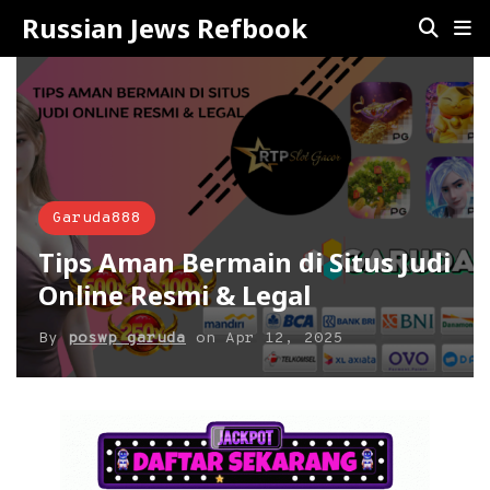
Russian Jews Refbook
Garuda888
Tips Aman Bermain di Situs Judi
Online Resmi & Legal
By
poswp garuda
on
Apr 12, 2025