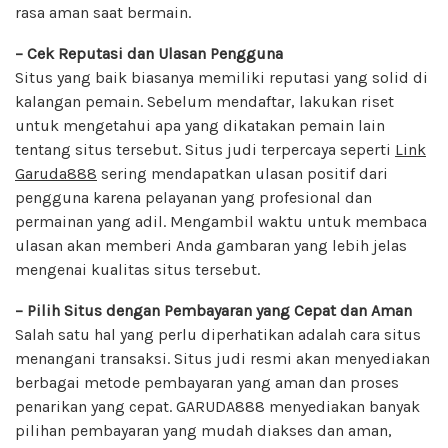
rasa aman saat bermain.
– Cek Reputasi dan Ulasan Pengguna
Situs yang baik biasanya memiliki reputasi yang solid di
kalangan pemain. Sebelum mendaftar, lakukan riset
untuk mengetahui apa yang dikatakan pemain lain
tentang situs tersebut. Situs judi terpercaya seperti
Link
Garuda888
sering mendapatkan ulasan positif dari
pengguna karena pelayanan yang profesional dan
permainan yang adil. Mengambil waktu untuk membaca
ulasan akan memberi Anda gambaran yang lebih jelas
mengenai kualitas situs tersebut.
– Pilih Situs dengan Pembayaran yang Cepat dan Aman
Salah satu hal yang perlu diperhatikan adalah cara situs
menangani transaksi. Situs judi resmi akan menyediakan
berbagai metode pembayaran yang aman dan proses
penarikan yang cepat. GARUDA888 menyediakan banyak
pilihan pembayaran yang mudah diakses dan aman,