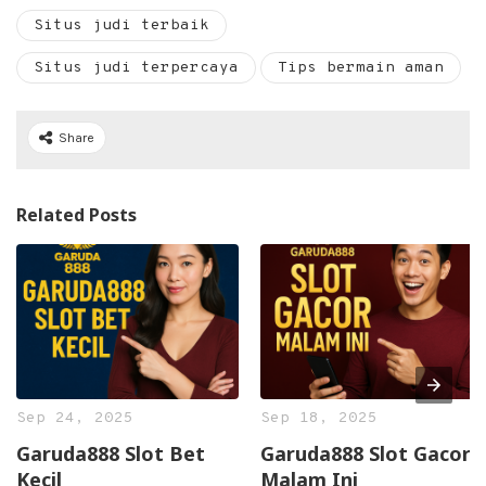
Situs judi terbaik
Situs judi terpercaya
Tips bermain aman
Share
Related Posts
Sep 24, 2025
Sep 18, 2025
Garuda888 Slot Bet
Garuda888 Slot Gacor
Kecil
Malam Ini